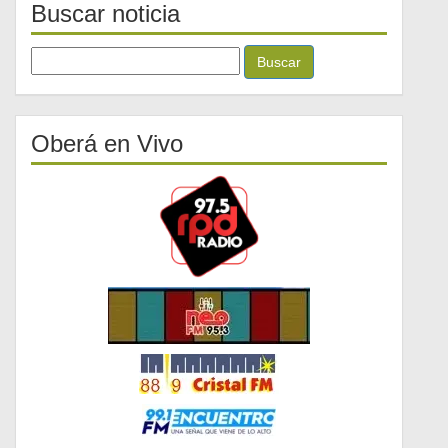
Buscar noticia
B
u
s
c
Oberá en Vivo
a
r
: