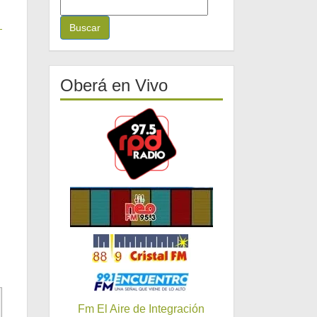
B
u
s
c
a
r
Oberá en Vivo
:
Fm El Aire de Integración