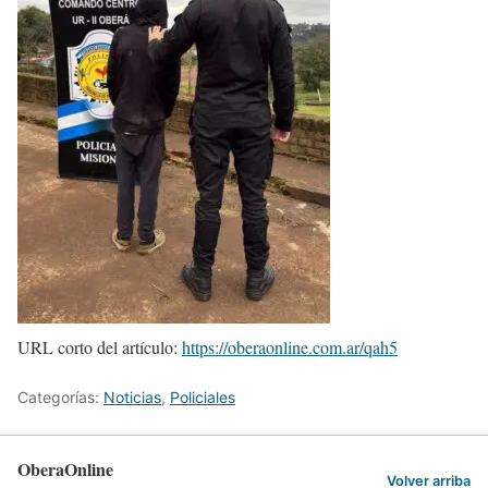
URL corto del artículo:
https://oberaonline.com.ar/qah5
Categorías:
Noticias
,
Policiales
OberaOnline
Volver arriba