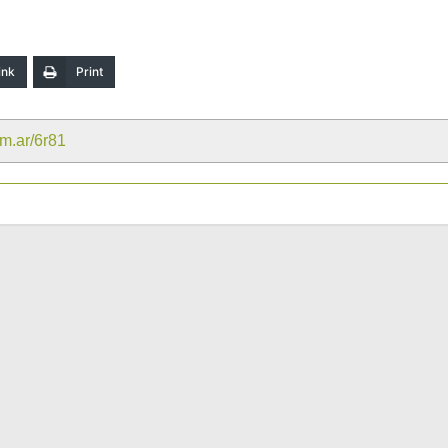
ink
Print
om.ar/6r81