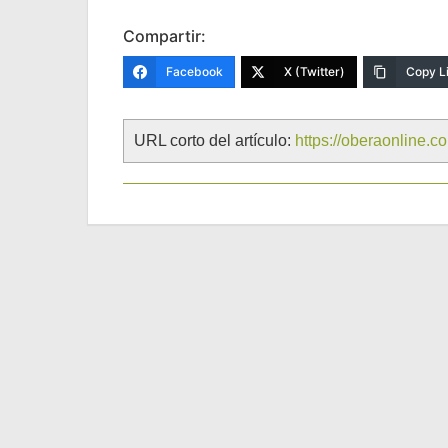
Compartir:
Facebook
X (Twitter)
Copy L
URL corto del artículo:
https://oberaonline.c