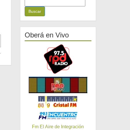
B
u
s
c
a
r
Oberá en Vivo
:
Fm El Aire de Integración