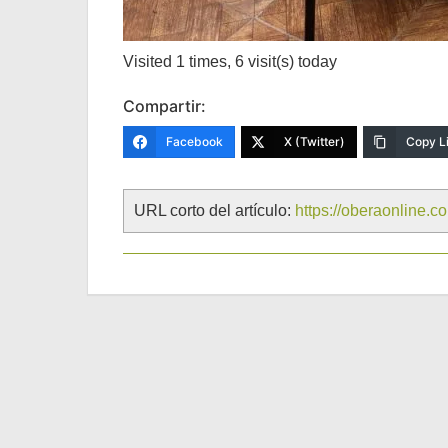
Visited 1 times, 6 visit(s) today
Compartir:
Facebook
X (Twitter)
Copy L
URL corto del artículo:
https://oberaonline.c