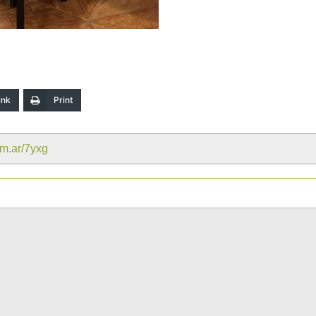
ink
Print
om.ar/7yxg