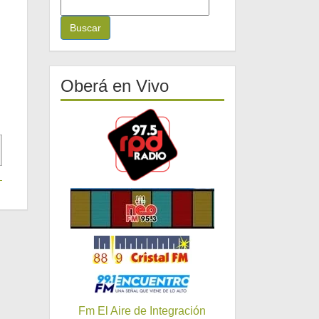
B
u
s
c
a
r
Oberá en Vivo
:
Fm El Aire de Integración