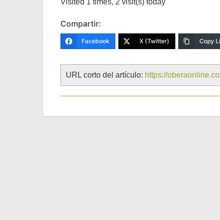
Visited 1 times, 2 visit(s) today
Compartir:
Facebook
X (Twitter)
Copy L
URL corto del artículo:
https://oberaonline.