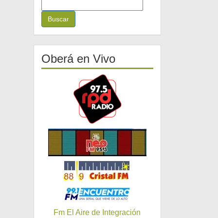
B
u
s
c
a
r
Oberá en Vivo
:
Fm El Aire de Integración