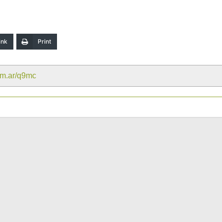
ink
Print
com.ar/q9mc