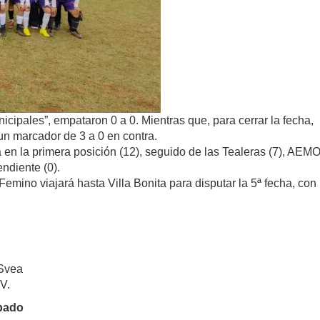
unicipales”, empataron 0 a 0. Mientras que, para cerrar la fecha,
un marcador de 3 a 0 en contra.
a en la primera posición (12), seguido de las Tealeras (7), AEM
endiente (0).
emino viajará hasta Villa Bonita para disputar la 5ª fecha, con
 Svea
V.
ábado