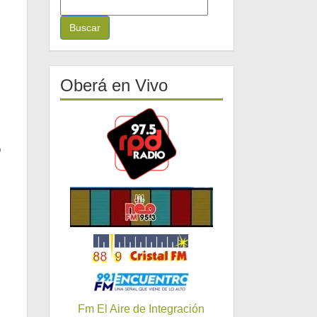
B
u
s
c
a
r
Oberá en Vivo
:
O
Fm El Aire de Integración