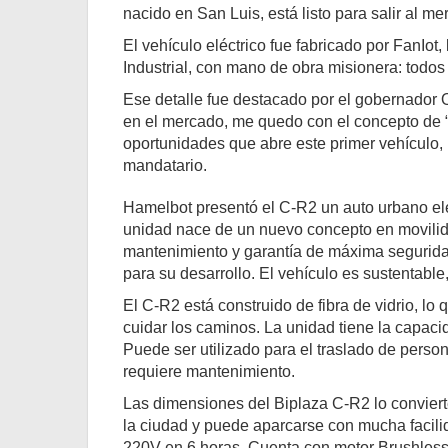
nacido en San Luis, está listo para salir al m
El vehículo eléctrico fue fabricado por FanIot
Industrial, con mano de obra misionera: todo
Ese detalle fue destacado por el gobernador O
en el mercado, me quedo con el concepto de “
oportunidades que abre este primer vehículo, 
mandatario.
Hamelbot presentó el C-R2 un auto urbano elé
unidad nace de un nuevo concepto en movilidad
mantenimiento y garantía de máxima segurid
para su desarrollo. El vehículo es sustentabl
El C-R2 está construido de fibra de vidrio, lo
cuidar los caminos. La unidad tiene la capaci
Puede ser utilizado para el traslado de person
requiere mantenimiento.
Las dimensiones del Biplaza C-R2 lo convierte
la ciudad y puede aparcarse con mucha facil
220V en 6 horas. Cuenta con motor Brushless d