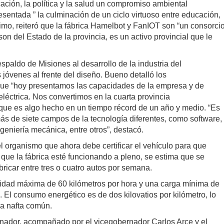
ión, la política y la salud un compromiso ambiental
esentada ” la culminación de un ciclo virtuoso entre educación,
último, reiteró que la fábrica Hamelbot y FanIOT son “un consorci
son del Estado de la provincia, es un activo provincial que le
respaldo de Misiones al desarrollo de la industria del
 jóvenes al frente del diseño. Bueno detalló los
 que “hoy presentamos las capacidades de la empresa y de
eléctrica. Nos convertimos en la cuarta provincia
 que es algo hecho en un tiempo récord de un año y medio. “Es
más de siete campos de la tecnología diferentes, como software,
ingeniería mecánica, entre otros”, destacó.
l organismo que ahora debe certificar el vehículo para que
que la fábrica esté funcionando a pleno, se estima que se
ricar entre tres o cuatro autos por semana.
cidad máxima de 60 kilómetros por hora y una carga mínima de
 El consumo energético es de dos kilovatios por kilómetro, lo
la nafta común.
nador, acompañado por el vicegobernador Carlos Arce y el