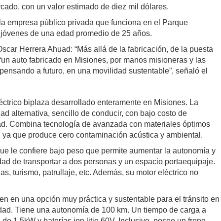
ercado, con un valor estimado de diez mil dólares.
, la empresa público privada que funciona en el Parque
s jóvenes de una edad promedio de 25 años.
scar Herrera Ahuad: “Más allá de la fabricación, de la puesta
un auto fabricado en Misiones, por manos misioneras y las
pensando a futuro, en una movilidad sustentable”, señaló el
ctrico biplaza desarrollado enteramente en Misiones. La
 alternativa, sencillo de conducir, con bajo costo de
ad. Combina tecnología de avanzada con materiales óptimos
e, ya que produce cero contaminación acústica y ambiental.
 que le confiere bajo peso que permite aumentar la autonomía y
dad de transportar a dos personas y un espacio portaequipaje.
as, turismo, patrullaje, etc. Además, su motor eléctrico no
n en una opción muy práctica y sustentable para el tránsito en
idad. Tiene una autonomía de 100 km. Un tiempo de carga a
e 1.5kW y baterías ion litio 60V. Inclusive, posee un freno