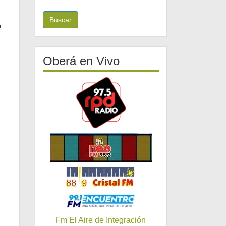
B
u
s
o
c
a
r
Oberá en Vivo
:
Fm El Aire de Integración