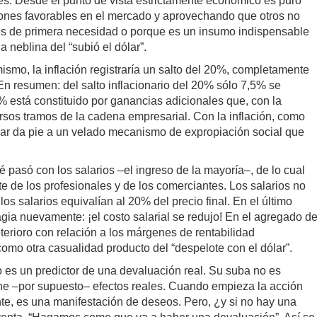
les. Desde el punto de vista estrictamente económico es puro
ciones favorables en el mercado y aprovechando que otros no
 es de primera necesidad o porque es un insumo indispensable
 neblina del “subió el dólar”.
ismo, la inflación registraría un salto del 20%, completamente
. En resumen: del salto inflacionario del 20% sólo 7,5% se
,5% está constituido por ganancias adicionales que, con la
ersos tramos de la cadena empresarial. Con la inflación, como
lar da pie a un velado mecanismo de expropiación social que
 pasó con los salarios –el ingreso de la mayoría–, de lo cual
e de los profesionales y de los comerciantes. Los salarios no
 salarios equivalían al 20% del precio final. En el último
agia nuevamente: ¡el costo salarial se redujo! En el agregado d
terioro con relación a los márgenes de rentabilidad
omo otra casualidad producto del “despelote con el dólar”.
no es un predictor de una devaluación real. Su suba no es
iene –por supuesto– efectos reales. Cuando empieza la acción
nte, es una manifestación de deseos. Pero, ¿y si no hay una