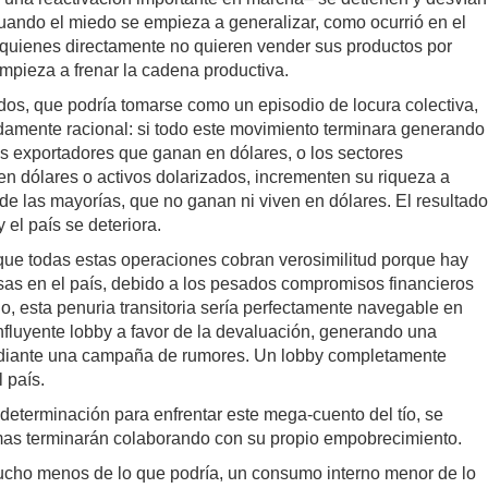
Cuando el miedo se empieza a generalizar, como ocurrió en el
uienes directamente no quieren vender sus productos por
mpieza a frenar la cadena productiva.
dos, que podría tomarse como un episodio de locura colectiva,
adamente racional: si todo este movimiento terminara generando
res exportadores que ganan en dólares, o los sectores
en dólares o activos dolarizados, incrementen su riqueza a
 de las mayorías, que no ganan ni viven en dólares. El resultado
el país se deteriora.
ue todas estas operaciones cobran verosimilitud porque hay
visas en el país, debido a los pesados compromisos financieros
, esta penuria transitoria sería perfectamente navegable en
nfluyente lobby a favor de la devaluación, generando una
mediante una campaña de rumores. Un lobby completamente
 país.
 determinación para enfrentar este mega-cuento del tío, se
timas terminarán colaborando con su propio empobrecimiento.
ucho menos de lo que podría, un consumo interno menor de lo