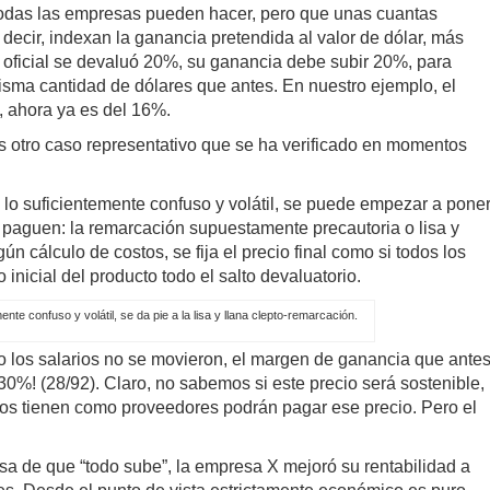
odas las empresas pueden hacer, pero que unas cuantas
 decir, indexan la ganancia pretendida al valor de dólar, más
ar oficial se devaluó 20%, su ganancia debe subir 20%, para
isma cantidad de dólares que antes. En nuestro ejemplo, el
, ahora ya es del 16%.
 otro caso representativo que se ha verificado en momentos
 lo suficientemente confuso y volátil, se puede empezar a pone
o paguen: la remarcación supuestamente precautoria o lisa y
n cálculo de costos, se fija el precio final como si todos los
 inicial del producto todo el salto devaluatorio.
ente confuso y volátil, se da pie a la lisa y llana clepto-remarcación.
mo los salarios no se movieron, el margen de ganancia que ante
30%! (28/92). Claro, no sabemos si este precio será sostenible,
los tienen como proveedores podrán pagar ese precio. Pero el
usa de que “todo sube”, la empresa X mejoró su rentabilidad a