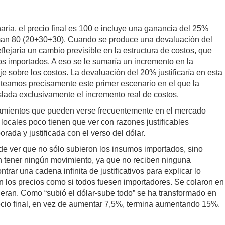
ria, el precio final es 100 e incluye una ganancia del 25%
suman 80 (20+30+30). Cuando se produce una devaluación del
reflejaría un cambio previsible en la estructura de costos, que
os importados. A eso se le sumaría un incremento en la
 sobre los costos. La devaluación del 20% justificaría en esta
teamos precisamente este primer escenario en el que la
lada exclusivamente el incremento real de costos.
amientos que pueden verse frecuentemente en el mercado
locales poco tienen que ver con razones justificables
ada y justificada con el verso del dólar.
de ver que no sólo subieron los insumos importados, sino
an tener ningún movimiento, ya que no reciben ninguna
ntrar una cadena infinita de justificativos para explicar lo
on los precios como si todos fuesen importadores. Se colaron en
ieran. Como “subió el dólar-sube todo” se ha transformado en
recio final, en vez de aumentar 7,5%, termina aumentando 15%.