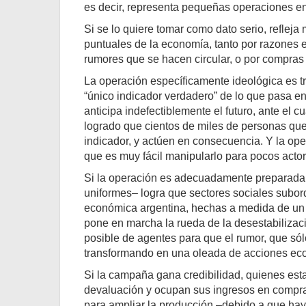
es decir, representa pequeñas operaciones en
Si se lo quiere tomar como dato serio, reflej
puntuales de la economía, tanto por razones 
rumores que se hacen circular, o por compras
La operación específicamente ideológica es t
“único indicador verdadero” de lo que pasa en
anticipa indefectiblemente el futuro, ante el 
logrado que cientos de miles de personas qu
indicador, y actúen en consecuencia. Y la oper
que es muy fácil manipularlo para pocos acto
Si la operación es adecuadamente preparada 
uniformes– logra que sectores sociales subord
económica argentina, hechas a medida de un 
pone en marcha la rueda de la desestabilizació
posible de agentes para que el rumor, que só
transformando en una oleada de acciones eco
Si la campaña gana credibilidad, quienes est
devaluación y ocupan sus ingresos en compra
para ampliar la producción –debido a que hay