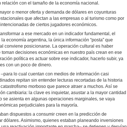
 relación con el tamaño de la economía nacional.
a mayor o menor oferta y demanda de dólares en coyunturas
estacionales que afectan a las empresas o al turismo como por
 intencionadas de ciertos jugadores económicos.
ransformar a ese mercado en un indicador fundamental, el
 la economía argentina, la única información “posta” que
cual conviene posicionarse. La operación cultural es haber
e toman decisiones económicas en nuestro país crean en ese
ación política es actuar sobre ese indicador, hacerlo subir, ya
res con un poco de dinero.
–para lo cual cuentan con medios de información casi
inados repitan sin entender lecturas recortadas de la historia
catastrofismo morboso que parece atraer a muchos. Así se
n cambiaria: la clave es inquietar, asustar a la mayor cantidad
lo se asienta en algunas operaciones marginales, se vaya
nómicas perjudiciales para la mayoría.
aban dispuestos a consumir creen en la predicción de
r dólares. Asimismo, quienes estaban planeando inversiones
 una reactivación importante en marcha– se detienen y desvían