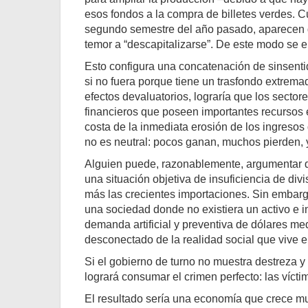
esos fondos a la compra de billetes verdes. 
segundo semestre del año pasado, aparecen q
temor a “descapitalizarse”. De este modo se e
Esto configura una concatenación de sinsenti
si no fuera porque tiene un trasfondo extrem
efectos devaluatorios, lograría que los secto
financieros que poseen importantes recursos 
costa de la inmediata erosión de los ingresos
no es neutral: pocos ganan, muchos pierden, y 
Alguien puede, razonablemente, argumentar q
una situación objetiva de insuficiencia de di
más las crecientes importaciones. Sin embargo
una sociedad donde no existiera un activo e i
demanda artificial y preventiva de dólares 
desconectado de la realidad social que vive el
Si el gobierno de turno no muestra destreza y
logrará consumar el crimen perfecto: las víc
El resultado sería una economía que crece m