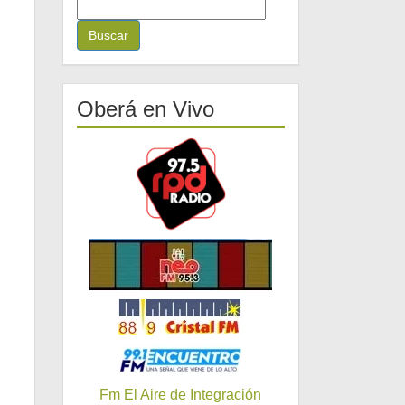
B
u
s
c
a
r
Oberá en Vivo
:
Fm El Aire de Integración