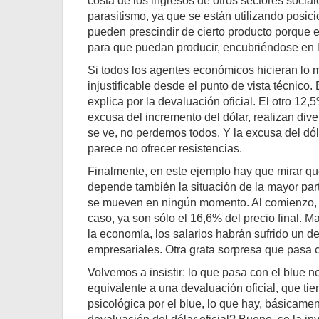
costa de los ingresos de otros sectores socia
parasitismo, ya que se están utilizando posi
pueden prescindir de cierto producto porque
para que puedan producir, encubriéndose en la
Si todos los agentes económicos hicieran lo m
injustificable desde el punto de vista técnico
explica por la devaluación oficial. El otro 12
excusa del incremento del dólar, realizan div
se ve, no perdemos todos. Y la excusa del dó
parece no ofrecer resistencias.
Finalmente, en este ejemplo hay que mirar qué
depende también la situación de la mayor part
se mueven en ningún momento. Al comienzo, los
caso, ya son sólo el 16,6% del precio final. M
la economía, los salarios habrán sufrido un de
empresariales. Otra grata sorpresa que pasa c
Volvemos a insistir: lo que pasa con el blue 
equivalente a una devaluación oficial, que t
psicológica por el blue, lo que hay, básicame