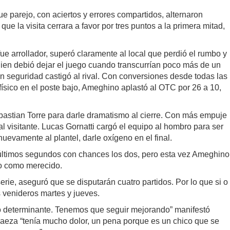
 fue parejo, con aciertos y errores compartidos, alternaron
ue la visita cerrara a favor por tres puntos a la primera mitad,
fue arrollador, superó claramente al local que perdió el rumbo y
uien debió dejar el juego cuando transcurrían poco más de un
on seguridad castigó al rival. Con conversiones desde todas las
sico en el poste bajo, Ameghino aplastó al OTC por 26 a 10,
ebastian Torre para darle dramatismo al cierre. Con más empuje
 visitante. Lucas Gornatti cargó el equipo al hombro para ser
nuevamente al plantel, darle oxígeno en el final.
os últimos segundos con chances los dos, pero esta vez Ameghino
ado como merecido.
rie, aseguró que se disputarán cuatro partidos. Por lo que si o
s venideros martes y jueves.
 no determinante. Tenemos que seguir mejorando” manifestó
Baeza “tenía mucho dolor, un pena porque es un chico que se