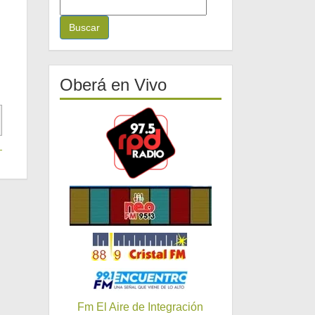
B
u
s
c
a
r
Oberá en Vivo
:
Fm El Aire de Integración