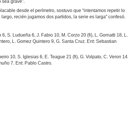
 sea grave”.
acable desde el perímetro, sostuvo que “intentamos repetir lo
s largo, recién jugamos dos partidos, la serie es larga” confesó.
6, S. Ludueña 6, J. Fabio 10, M. Corzo 20 (fi), L. Gornatti 18, L.
intero, L. Gomez Quintero 9, G. Santa Cruz. Ent: Sebastian
iro 10, S. Iglesias 6, E. Teague 21 (fi), G. Volpato, C. Veron 14
timuño 7. Ent: Pablo Castro.