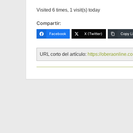
Visited 6 times, 1 visit(s) today
Compartir:
Facebook
X (Twitter)
Copy L
URL corto del artículo:
https://oberaonline.c