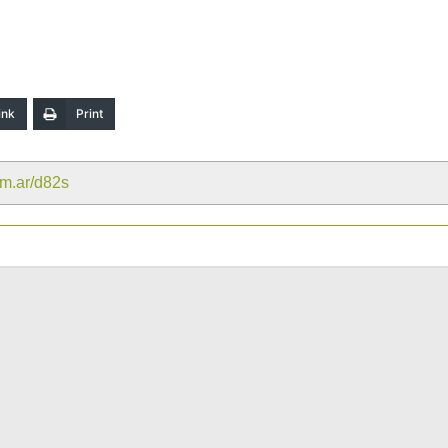
ink
Print
om.ar/d82s