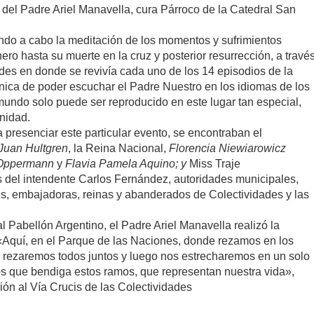
 del Padre Ariel Manavella, cura Párroco de la Catedral San
ando a cabo la meditación de los momentos y sufrimientos
ro hasta su muerte en la cruz y posterior resurrección, a travé
ades en donde se revivía cada uno de los 14 episodios de la
única de poder escuchar el Padre Nuestro en los idiomas de los
mundo solo puede ser reproducido en este lugar tan especial,
nidad.
 presenciar este particular evento, se encontraban el
Juan Hultgren
, la Reina Nacional,
Florencia Niewiarowicz
 Oppermann
y
Flavia Pamela Aquino; y
Miss Traje
 del intendente Carlos Fernández, autoridades municipales,
s, embajadoras, reinas y abanderados de Colectividades y las
al Pabellón Argentino, el Padre Ariel Manavella realizó la
«Aquí, en el Parque de las Naciones, donde rezamos en los
ra rezaremos todos juntos y luego nos estrecharemos en un solo
ios que bendiga estos ramos, que representan nuestra vida»,
ión al Vía Crucis de las Colectividades