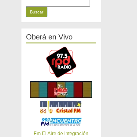
B
u
s
c
a
r
Oberá en Vivo
:
Fm El Aire de Integración