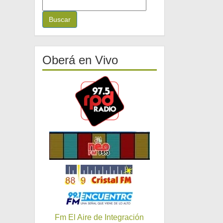
B
u
s
c
a
r
Oberá en Vivo
:
Fm El Aire de Integración