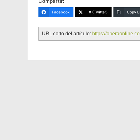
Compartir:
Facebook
X (Twitter)
Copy L
URL corto del artículo:
https://oberaonline.c