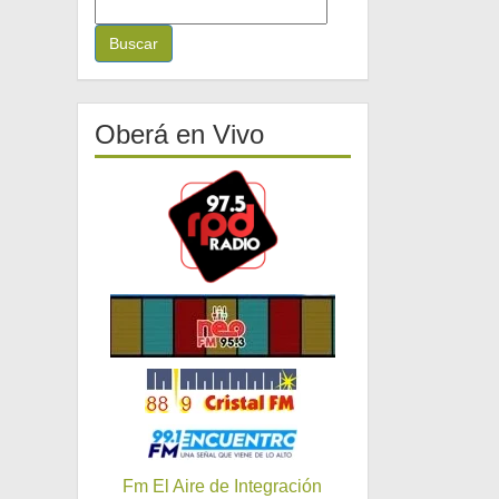
B
u
s
c
a
r
Oberá en Vivo
:
Fm El Aire de Integración