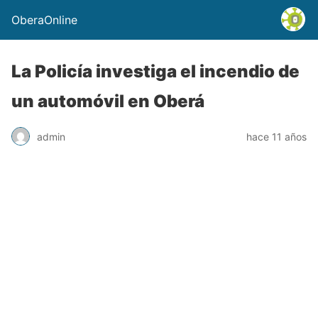
OberaOnline
La Policía investiga el incendio de
un automóvil en Oberá
admin
hace 11 años