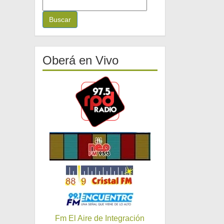
B
u
s
c
a
r
Oberá en Vivo
:
Fm El Aire de Integración