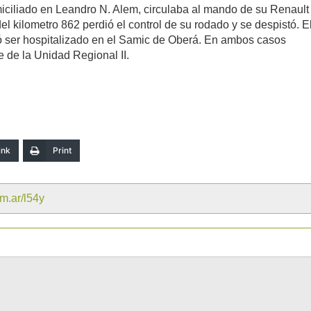
miciliado en Leandro N. Alem, circulaba al mando de su Renault
del kilometro 862 perdió el control de su rodado y se despistó. E
ó ser hospitalizado en el Samic de Oberá. En ambos casos
e de la Unidad Regional II.
ink
Print
om.ar/l54y