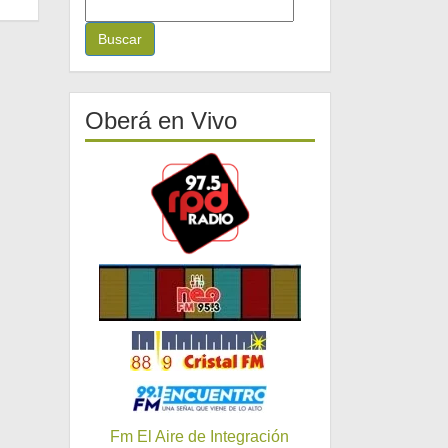
B
u
s
c
a
r
Oberá en Vivo
:
Fm El Aire de Integración