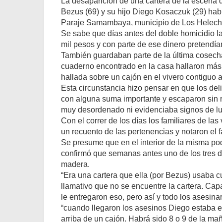
La desaparición de una cartera de la escena d
Bezus (69) y su hijo Diego Kosaczuk (29) hab
Paraje Samambaya, municipio de Los Helech
Se sabe que días antes del doble homicidio la
mil pesos y con parte de ese dinero pretendía
También guardaban parte de la última cosecha 
cuaderno encontrado en la casa hallaron más 
hallada sobre un cajón en el vivero contiguo a
Esta circunstancia hizo pensar en que los deli
con alguna suma importante y escaparon sin re
muy desordenado ni evidenciaba signos de l
Con el correr de los días los familiares de las
un recuento de las pertenencias y notaron el f
Se presume que en el interior de la misma pod
confirmó que semanas antes uno de los tres d
madera.
“Era una cartera que ella (por Bezus) usaba c
llamativo que no se encuentre la cartera. Capa
le entregaron eso, pero así y todo los asesina
“cuando llegaron los asesinos Diego estaba en 
arriba de un cajón. Habrá sido 8 o 9 de la ma