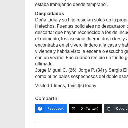
estaba trabajando desde temprano”.
Despiadados
Doña Lidia y su hijo residían solos en la pro
Helechos. Fuentes policiales no descartaron 
descartar que hayan reconocido a los delincue
el momento, los asesinos fueron dos o tres y 
encontraba en el vivero lindero a la casa y h
vivienda y habría visto la escena o escuchó gr
con un vecino. Fue cuando recibió un fuerte go
ultimado.
Jorge Miguel C. (26), Jorge P. (34) y Sergio E
como principales sospechosos del doble asesina
Visited 1 times, 1 visit(s) today
Compartir:
Facebook
X (Twitter)
Copy L