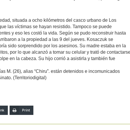
piedad, situada a ocho kilómetros del casco urbano de Los
que las víctimas se hayan resistido. Tampoco se puede
ntes y eso les costó la vida. Según se pudo reconstruir hasta
arribaron a la propiedad a las 9 del jueves. Kosaczuk se
abría sido sorprendido por los asesinos. Su madre estaba en la
itos, por lo que alcanzó a tomar su celular y trató de contactars
lpe en la cabeza. Su hijo corrió a asistirla y también fue
lías M. (26), alias “Chiru”. están detenidos e incomunicados
to. (Territoriodigital)
ink
Print