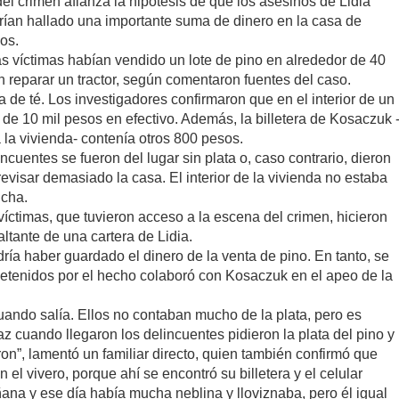
el crimen afianza la hipótesis de que los asesinos de Lidia
rían hallado una importante suma de dinero en la casa de
os.
s víctimas habían vendido un lote de pino en alrededor de 40
n reparar un tractor, según comentaron fuentes del caso.
de té. Los investigadores confirmaron que en el interior de un
de 10 mil pesos en efectivo. Además, la billetera de Kosaczuk 
 la vivienda- contenía otros 800 pesos.
ncuentes se fueron del lugar sin plata o, caso contrario, dieron
visar demasiado la casa. El interior de la vivienda no estaba
ucha.
 víctimas, que tuvieron acceso a la escena del crimen, hicieron
altante de una cartera de Lidia.
ría haber guardado el dinero de la venta de pino. En tanto, se
etenidos por el hecho colaboró con Kosaczuk en el apeo de la
uando salía. Ellos no contaban mucho de la plata, pero es
z cuando llegaron los delincuentes pidieron la plata del pino y
ron”, lamentó un familiar directo, quien también confirmó que
el vivero, porque ahí se encontró su billetera y el celular
ñana y ese día había mucha neblina y lloviznaba, pero él igual