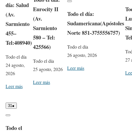
a
e
s
e
l
día: Salud
C
t
t
o
)
g
v
e
Eurocity II
Tod
o
l
o
)
,
o
e
s
Todo el día:
o
(Av.
,
2
s
n
e
s
(Av.
Lu
2
0
t
t
e
Sudamericana(Apóstoles
0
2
Sarmiento
o
)
2
Sarmiento
Si
6
,
6
Norte 851-3755556757)
2
455–
580 – Tel:
Te
0
2
Tel:408940)
6
425566)
Todo el día
Tod
26 agosto, 2026
Todo el día
27 
Todo el día
24 agosto,
Leer más
25 agosto, 2026
Lee
2026
Leer más
Leer más
3
(
31
●
1
1
a
e
C
g
v
l
o
e
Todo el
o
s
n
s
t
t