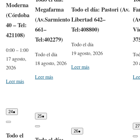
s
s
e
l
Moderna
t
t
o
)
o
e
e
e
Megafarma
Todo el día: Pastori (Av.
Fa
o
o
)
,
s
n
s
(Córdoba
,
2
t
t
e
(Av.Sarmiento
Libertad 642–
(A
2
0
o
)
0
2
40 – Tel:
,
2
661–
Tel:408800)
Vi
6
2
6
0
421108)
2
Tel:402279)
37
6
Todo el día
0:00
–
1:00
19 agosto, 2026
Todo el día
Tod
17 agosto,
18 agosto, 2026
20 
Leer más
2026
Leer más
Lee
Leer más
2
(
24
●
2
(
4
1
25
●
5
1
a
e
C
a
e
g
v
27
C
l
g
v
o
e
2
(
26
●
l
Todo el
o
o
e
s
n
6
1
Todo el día:
o
s
C
s
n
t
t