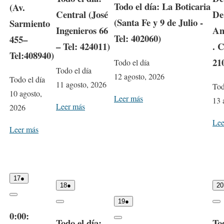
s
Todo el día: La Boticaria
o
(Av.
2
t
t
s
n
e
s
Central (José
De
0
o
)
t
t
e
(Santa Fe y 9 de Julio -
2
Sarmiento
,
o
)
Ingenieros 66
Am
6
2
,
Tel: 402060)
0
2
455–
2
– Tel: 424011)
. C
0
6
2
Tel:408940)
6
21
Todo el día
Todo el día
12 agosto, 2026
Todo el día
11 agosto, 2026
Tod
10 agosto,
Leer más
13 
Leer más
2026
Lee
Leer más
1
(
17
●
1
(
7
1
18
●
20
8
1
a
e
C
a
e
g
v
1
(
19
●
C
C
l
g
v
o
e
9
1
l
l
0:00:
o
o
e
s
n
a
e
Todo el día:
Tod
o
o
s
C
s
n
t
t
g
v